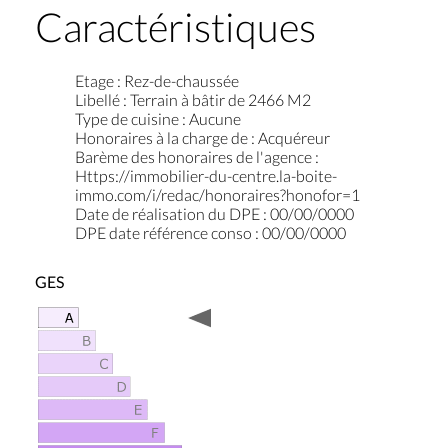
Caractéristiques
Etage
:
Rez-de-chaussée
Libellé
:
Terrain à bâtir de 2466 M2
Type de cuisine
:
Aucune
Honoraires à la charge de
:
Acquéreur
Barème des honoraires de l'agence
:
Https://immobilier-du-centre.la-boite-
immo.com/i/redac/honoraires?honofor=1
Date de réalisation du DPE
:
00/00/0000
DPE date référence conso
:
00/00/0000
GES