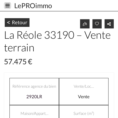
LePROimmo
1
<
Retour
La Réole 33190 – Vente
terrain
57.475 €
Référence agence du bien
Vente/Loc…
2920LR
Vente
Maison/Appart…
Surface (m²)