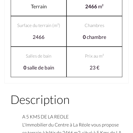
Terrain
2466
m²
Surface du terrain (m²)
Chambres
2466
0
chambre
Salles de bain
Prix au m²
0
salle de bain
23 €
Description
A 5 KMS DE LA REOLE
L'Immobilier du Centre à La Réole vous propose
ce terrain à bâtir de 2466 m2, situé à 5 Kms de LA