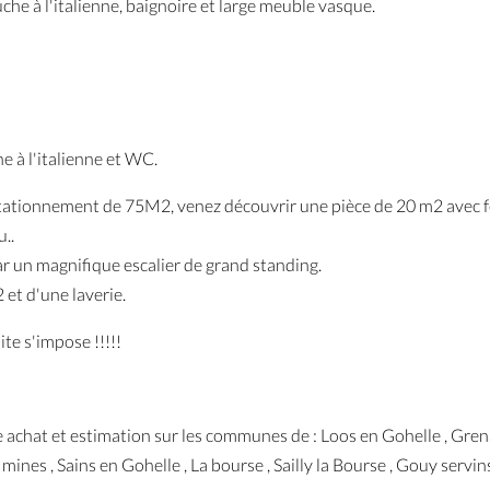
che à l'italienne, baignoire et large meuble vasque.
e à l'italienne et WC.
e stationnement de 75M2, venez découvrir une pièce de 20 m2 avec f
u..
ar un magnifique escalier de grand standing.
2 et d'une laverie.
te s'impose !!!!!
achat et estimation sur les communes de : Loos en Gohelle , Grenay
mines , Sains en Gohelle , La bourse , Sailly la Bourse , Gouy servins