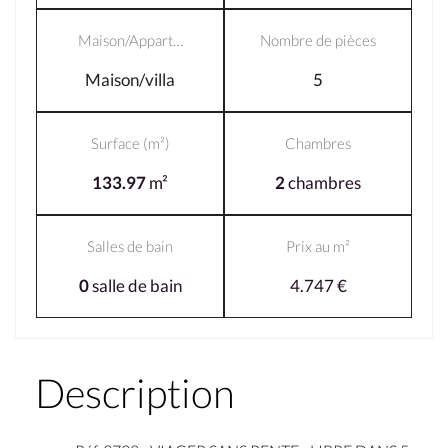
Maison/Appart…
Nombre de pièces
Maison/villa
5
Surface (m²)
Chambres
133.97
m²
2
chambres
Salles de bain
Prix au m²
0
salle de bain
4.747 €
Description