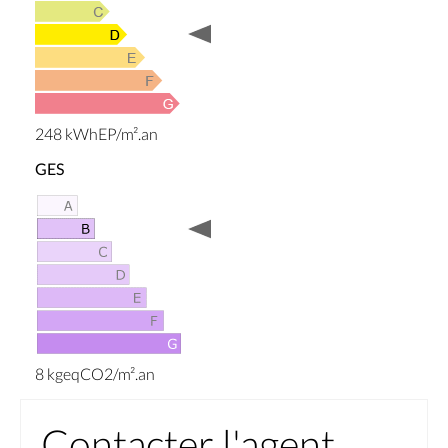
248 kWhEP/m².an
GES
8 kgeqCO2/m².an
Contacter l'agent