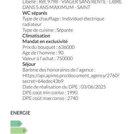
Libellé
:
Réf. 9798 - VIAGER SANS RENTE - LIBRE
DANS 5 ANS MAXIMUM - SAINT
WC séparés
Type de chauffage
:
Individuel électrique
radiateur
Type de cuisine
:
Séparée
Climatisation
Mandat en exclusivité
Prix du bouquet
:
636000
Age de l'homme
:
90
Valeur à l'achat
:
750000
Séjour
Barème des honoraires de l'agence
:
Https://api.apimo.pro/document_agency/2760?
secret=64edec43b9
Date de réalisation du DPE
:
03/06/2025
DPE coût min conso
:
1990
DPE coût max conso
:
2740
ENERGIE